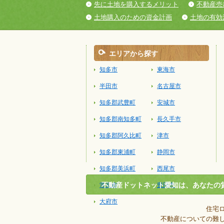
先に土地を購入するメリット
不動産売
土地購入のための資金計画
土地の有効
エリアから探す
知多市
東海市
半田市
名古屋市
知多郡武豊町
安城市
知多郡南知多町
長久手市
知多郡阿久比町
津市
知多郡東浦町
静岡市
知多郡美浜町
西尾市
不動産ドットネット愛知は、あなたの
常滑市
豊田市
大府市
住宅
不動産についての難