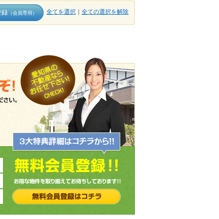
全てを選択
｜
全ての選択を解除
登録
（会員専用）