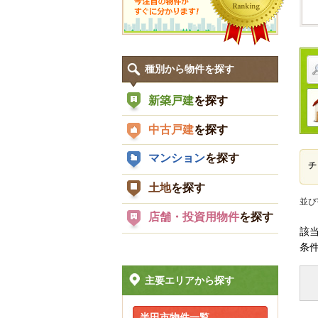
種別から物件を探す
新築戸建
を探す
中古戸建
を探す
マンション
を探す
チ
土地
を探す
並び
店舗・投資用物件
を探す
該
条
主要エリアから探す
半田市物件一覧