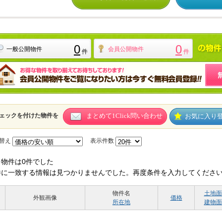
0
0
一般公開物件
会員公開物件
件
件
ェックを付けた物件を
まとめて1Click問い合わせ
お気に入り
替え
表示件数
当物件は0件でした
件に一致する情報は見つかりませんでした。再度条件を入力してくださ
物件名
土地面
外観画像
価格
所在地
建物面