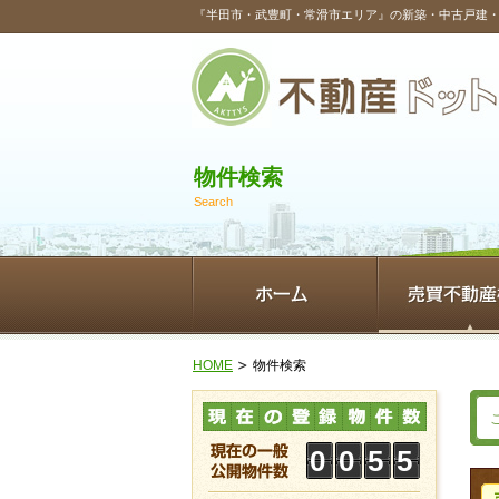
『半田市・武豊町・常滑市エリア』の新築・中古戸建
物件検索
Search
HOME
物件検索
0
0
5
5