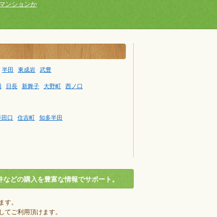
マンションか
半田
東成岩
武豊
浦
日長
新舞子
大野町
西ノ口
半田口
住吉町
知多半田
件などの購入を豊富な情報でサポート。
ます。
してご利用頂けます。