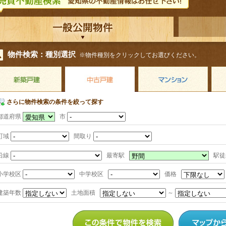
物件検索：種別選択
※物件種別をクリックしてお選びください。
さらに物件検索の条件を絞って探す
都道府県
市
町域
間取り
沿線
最寄駅
駅
小学校区
中学校区
価格
建築年数
土地面積
～