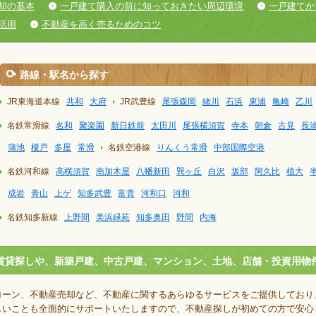
却の基本
一戸建て購入の前に知っておきたい周辺環境
一戸建てか
活用
不動産を高く売るためのコツ
路線・駅名から探す
JR東海道本線
共和
大府
JR武豊線
尾張森岡
緒川
石浜
東浦
亀崎
乙川
名鉄常滑線
名和
聚楽園
新日鉄前
太田川
尾張横須賀
寺本
朝倉
古見
長
蒲池
榎戸
多屋
常滑
名鉄空港線
りんくう常滑
中部国際空港
名鉄河和線
高横須賀
南加木屋
八幡新田
巽ヶ丘
白沢
坂部
阿久比
植大
成岩
青山
上ゲ
知多武豊
富貴
河和口
河和
名鉄知多新線
上野間
美浜緑苑
知多奥田
野間
内海
賃貸探しや、新築戸建、中古戸建、マンション、土地、店舗・投資用物
ローン、不動産売却など、不動産に関するあらゆるサービスをご提供しており
しいことも全面的にサポートいたしますので、不動産探しが初めての方で安心