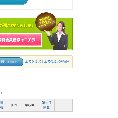
全てを選択
｜
全ての選択を解除
登録
（会員専用）
い。
積
築年月
間取
学校区
積
階数