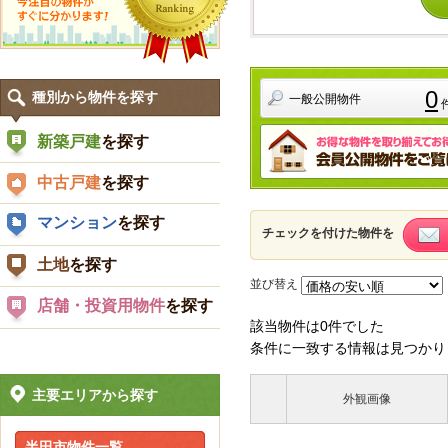
0
種別から物件を探す
一般公開物件
新築戸建
を探す
中古戸建
を探す
マンション
を探す
チェックを付けた物件を
土地
を探す
並び替え
店舗・投資用物件
を探す
該当物件は0件でした
条件に一致する情報は見つかり
主要エリアから探す
外観画像
半田市物件一覧