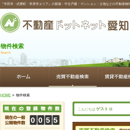
『半田市・武豊町・常滑市エリア』の新築・中古戸建・マンション・土地などの不動産物
物件検索
Search
HOME
物件検索
ゲスト
こんにちは
様
0
0
5
5