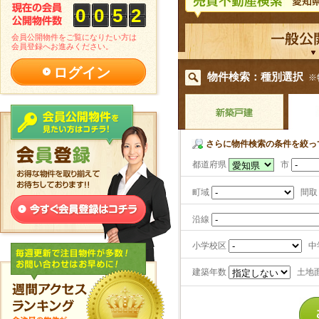
0
0
5
2
会員公開物件をご覧になりたい方は
会員登録へお進みください。
ログイン
物件検索：種別選択
※
さらに物件検索の条件を絞っ
都道府県
市
町域
間取
沿線
小学校区
中
建築年数
土地