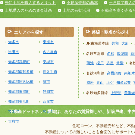
先に土地を購入するメリット
不動産売却の基本
一戸建て購入
土地購入のための資金計画
土地の有効活用
不動産を高く売る
路線・駅名から探す
エリアから探す
知多市
東海市
JR東海道本線
共和
大府
半田市
名古屋市
名鉄常滑線
名和
聚楽園
新
知多郡武豊町
安城市
蒲池
榎戸
多屋
常滑
名
知多郡南知多町
長久手市
名鉄河和線
高横須賀
南加木
知多郡阿久比町
津市
成岩
青山
上ゲ
知多武豊
知多郡東浦町
静岡市
名鉄知多新線
上野間
美浜緑
知多郡美浜町
西尾市
不動産ドットネット愛知は、あなたの賃貸探しや、新築戸建、中
常滑市
豊田市
大府市
住宅ローン、不動産売却など、不動
不動産についての難しいことも全面的にサポートい