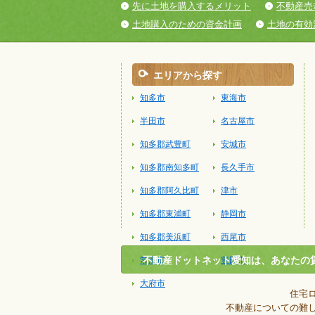
先に土地を購入するメリット
不動産売
土地購入のための資金計画
土地の有効
エリアから探す
知多市
東海市
半田市
名古屋市
知多郡武豊町
安城市
知多郡南知多町
長久手市
知多郡阿久比町
津市
知多郡東浦町
静岡市
知多郡美浜町
西尾市
不動産ドットネット愛知は、あなたの
常滑市
豊田市
大府市
住宅
不動産についての難