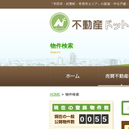
『半田市・武豊町・常滑市エリア』の新築・中古戸建
物件検索
Search
HOME
物件検索
0
0
5
5