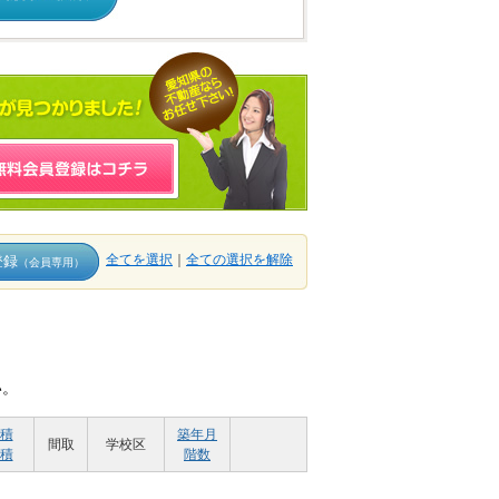
全てを選択
｜
全ての選択を解除
登録
（会員専用）
い。
積
築年月
間取
学校区
積
階数