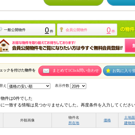
0
0
一般公開物件
会員公開物件
件
件
ェックを付けた物件を
まとめて1Click問い合わせ
お気に入り
替え
表示件数
当物件は0件でした
件に一致する情報は見つかりませんでした。再度条件を入力してくださ
物件名
土地面
外観画像
価格
所在地
建物面