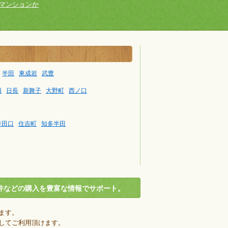
マンションか
半田
東成岩
武豊
浦
日長
新舞子
大野町
西ノ口
半田口
住吉町
知多半田
件などの購入を豊富な情報でサポート。
ます。
してご利用頂けます。