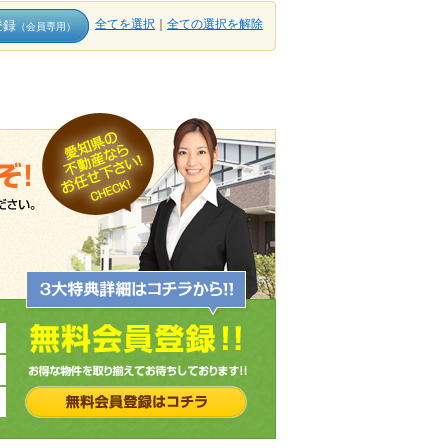
全てを選択
｜
全ての選択を解除
登録
（会員専用）