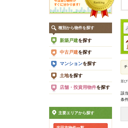
種別から物件を探す
新築戸建
を探す
中古戸建
を探す
マンション
を探す
チ
土地
を探す
並び
店舗・投資用物件
を探す
該
条
主要エリアから探す
半田市物件一覧