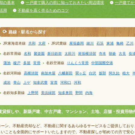
却の基本
一戸建て購入の前に知っておきたい周辺環境
一戸建てか
活用
不動産を高く売るためのコツ
路線・駅名から探す
JR東海道本線
共和
大府
JR武豊線
尾張森岡
緒川
石浜
東浦
亀崎
乙川
名鉄常滑線
名和
聚楽園
新日鉄前
太田川
尾張横須賀
寺本
朝倉
古見
長
蒲池
榎戸
多屋
常滑
名鉄空港線
りんくう常滑
中部国際空港
名鉄河和線
高横須賀
南加木屋
八幡新田
巽ヶ丘
白沢
坂部
阿久比
植大
成岩
青山
上ゲ
知多武豊
富貴
河和口
河和
名鉄知多新線
上野間
美浜緑苑
知多奥田
野間
内海
賃貸探しや、新築戸建、中古戸建、マンション、土地、店舗・投資用物
ローン、不動産売却など、不動産に関するあらゆるサービスをご提供しており
しいことも全面的にサポートいたしますので、不動産探しが初めての方で安心