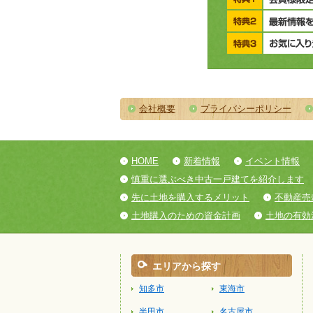
会社概要
プライバシーポリシー
HOME
新着情報
イベント情報
慎重に選ぶべき中古一戸建てを紹介します
先に土地を購入するメリット
不動産売
土地購入のための資金計画
土地の有効
エリアから探す
知多市
東海市
半田市
名古屋市