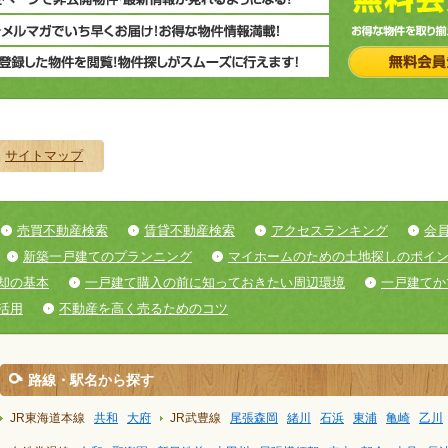
サイトマップ
売買不動産検索
賃貸不動産検索
アクセスランキング
会
新築一戸建てのプランニング
マイホームのための土地探しのポイ
却の基本
一戸建て購入の前に知っておきたい周辺環境
一戸建てか
活用
不動産を高く売るためのコツ
路線・駅名から探す
JR東海道本線
共和
大府
JR武豊線
尾張森岡
緒川
石浜
東浦
亀崎
乙川