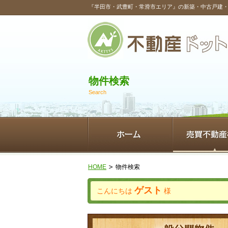
『半田市・武豊町・常滑市エリア』の新築・中古戸建
物件検索
Search
HOME
物件検索
ゲスト
こんにちは
様