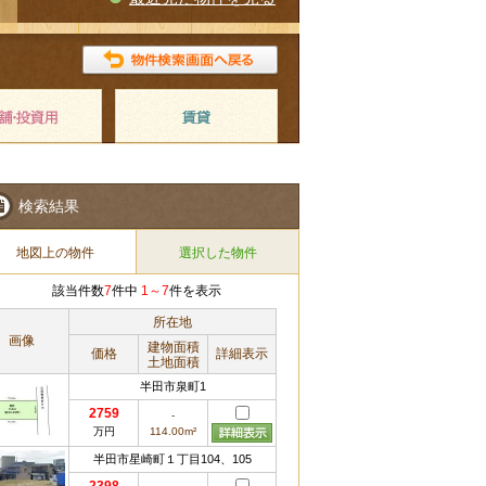
検索結果
地図上の物件
選択した物件
該当件数
7
件中
1～7
件を表示
所在地
画像
建物面積
価格
詳細表示
土地面積
半田市泉町1
2759
-
万円
114.00m²
半田市星崎町１丁目104、105