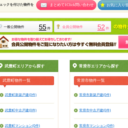
ェックを付けた物件を
まとめて1Click問い合わせ
お気に入り
55
52
一般公開物件
会員公開物件
件
件
武豊町エリアから探す
常滑市エリアから探す
武豊町物件一覧
常滑市物件一覧
武豊町新築戸建(0件)
常滑市新築戸建(0件)
武豊町中古戸建(0件)
常滑市中古戸建(0件)
武豊町マンション(0件)
常滑市マンション(0件)