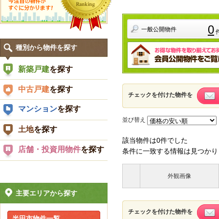
0
一般公開物件
種別から物件を探す
新築戸建
を探す
中古戸建
を探す
チェックを付けた物件を
マンション
を探す
並び替え
土地
を探す
該当物件は0件でした
店舗・投資用物件
を探す
条件に一致する情報は見つかり
外観画像
主要エリアから探す
チェックを付けた物件を
半田市物件一覧