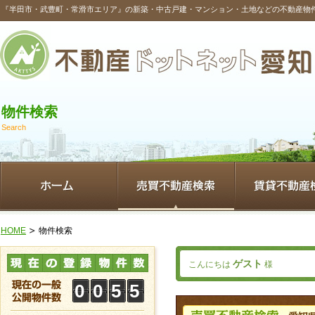
『半田市・武豊町・常滑市エリア』の新築・中古戸建・マンション・土地などの不動産物
物件検索
Search
HOME
物件検索
ゲスト
こんにちは
様
0
0
5
5