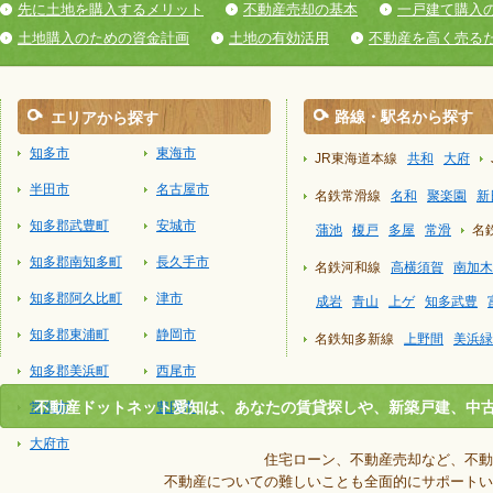
先に土地を購入するメリット
不動産売却の基本
一戸建て購入
土地購入のための資金計画
土地の有効活用
不動産を高く売る
路線・駅名から探す
エリアから探す
知多市
東海市
JR東海道本線
共和
大府
半田市
名古屋市
名鉄常滑線
名和
聚楽園
新
知多郡武豊町
安城市
蒲池
榎戸
多屋
常滑
名
知多郡南知多町
長久手市
名鉄河和線
高横須賀
南加木
知多郡阿久比町
津市
成岩
青山
上ゲ
知多武豊
知多郡東浦町
静岡市
名鉄知多新線
上野間
美浜緑
知多郡美浜町
西尾市
不動産ドットネット愛知は、あなたの賃貸探しや、新築戸建、中
常滑市
豊田市
大府市
住宅ローン、不動産売却など、不動
不動産についての難しいことも全面的にサポートい