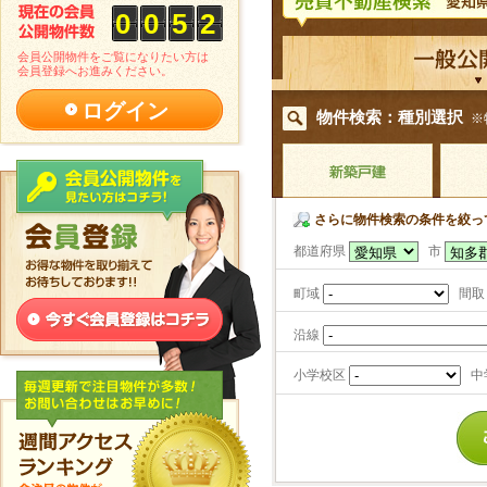
0
0
5
2
会員公開物件をご覧になりたい方は
会員登録へお進みください。
ログイン
物件検索：種別選択
※
さらに物件検索の条件を絞っ
都道府県
市
町域
間取
沿線
小学校区
中