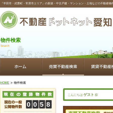
『半田市・武豊町・常滑市エリア』の新築・中古戸建・マンション・土地などの不動産物
物件検索
Search
HOME
物件検索
ゲスト
こんにちは
様
0
0
5
8