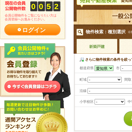
0
0
5
2
会員公開物件をご覧になりたい方は
会員登録へお進みください。
ログイン
物件検索：種別選択
※
さらに物件検索の条件を絞っ
都道府県
市
町域
間取
沿線
小学校区
中