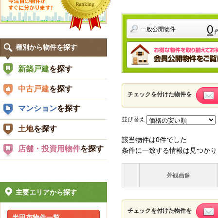
0
一般公開物件
種別から物件を探す
新築戸建
を探す
中古戸建
を探す
チェックを付けた物件を
マンション
を探す
並び替え
土地
を探す
該当物件は0件でした
店舗・投資用物件
を探す
条件に一致する情報は見つかり
外観画像
主要エリアから探す
チェックを付けた物件を
半田市物件一覧