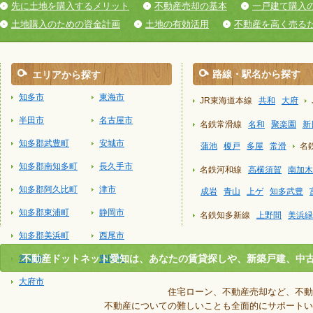
先に土地を購入するメリット
不動産売却の基本
一戸建て購入
土地購入のための資金計画
土地の有効活用
不動産を高く売る
路線・駅名から探す
エリアから探す
知多市
東海市
JR東海道本線
共和
大府
半田市
名古屋市
名鉄常滑線
名和
聚楽園
新
知多郡武豊町
安城市
蒲池
榎戸
多屋
常滑
名
知多郡南知多町
長久手市
名鉄河和線
高横須賀
南加木
知多郡阿久比町
津市
成岩
青山
上ゲ
知多武豊
知多郡東浦町
静岡市
名鉄知多新線
上野間
美浜緑
知多郡美浜町
西尾市
不動産ドットネット愛知は、あなたの賃貸探しや、新築戸建、中
常滑市
豊田市
大府市
住宅ローン、不動産売却など、不動
不動産についての難しいことも全面的にサポートい