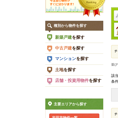
種別から物件を探す
新築戸建
を探す
中古戸建
を探す
チ
マンション
を探す
並び
土地
を探す
該
店舗・投資用物件
を探す
条
主要エリアから探す
チ
半田市物件一覧