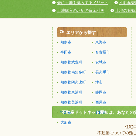
先に土地を購入するメリット
不動産売
土地購入のための資金計画
土地の有効
エリアから探す
知多市
東海市
半田市
名古屋市
知多郡武豊町
安城市
知多郡南知多町
長久手市
知多郡阿久比町
津市
知多郡東浦町
静岡市
知多郡美浜町
西尾市
不動産ドットネット愛知は、あなたの
常滑市
豊田市
大府市
住宅
不動産についての難