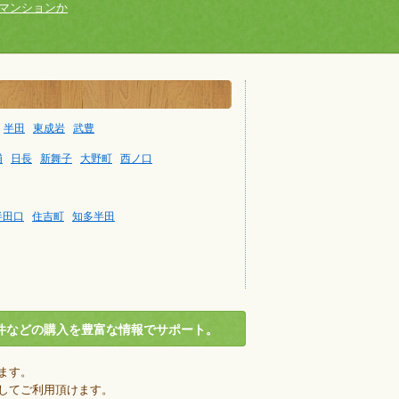
マンションか
半田
東成岩
武豊
浦
日長
新舞子
大野町
西ノ口
半田口
住吉町
知多半田
件などの購入を豊富な情報でサポート。
ます。
してご利用頂けます。