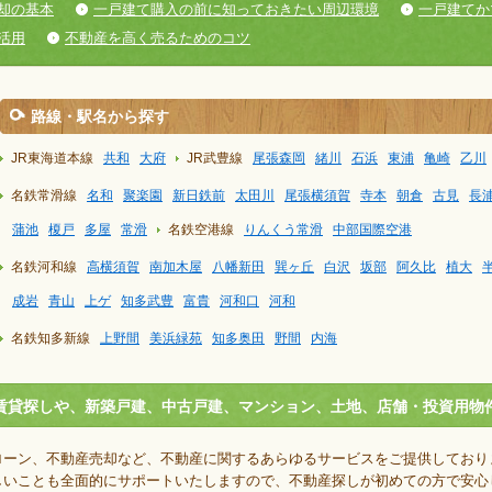
却の基本
一戸建て購入の前に知っておきたい周辺環境
一戸建てか
活用
不動産を高く売るためのコツ
路線・駅名から探す
JR東海道本線
共和
大府
JR武豊線
尾張森岡
緒川
石浜
東浦
亀崎
乙川
名鉄常滑線
名和
聚楽園
新日鉄前
太田川
尾張横須賀
寺本
朝倉
古見
長
蒲池
榎戸
多屋
常滑
名鉄空港線
りんくう常滑
中部国際空港
名鉄河和線
高横須賀
南加木屋
八幡新田
巽ヶ丘
白沢
坂部
阿久比
植大
成岩
青山
上ゲ
知多武豊
富貴
河和口
河和
名鉄知多新線
上野間
美浜緑苑
知多奥田
野間
内海
賃貸探しや、新築戸建、中古戸建、マンション、土地、店舗・投資用物
ローン、不動産売却など、不動産に関するあらゆるサービスをご提供しており
しいことも全面的にサポートいたしますので、不動産探しが初めての方で安心