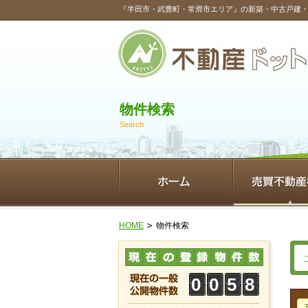
『半田市・武豊町・常滑市エリア』の新築・中古戸建
物件検索
Search
HOME
物件検索
0
0
5
8