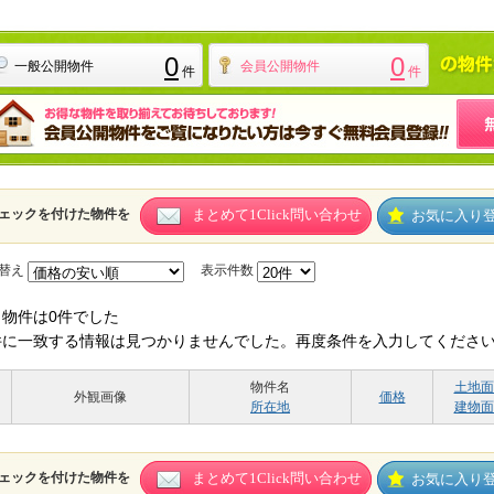
0
0
一般公開物件
会員公開物件
件
件
ェックを付けた物件を
まとめて1Click問い合わせ
お気に入り
替え
表示件数
当物件は0件でした
件に一致する情報は見つかりませんでした。再度条件を入力してくださ
物件名
土地面
外観画像
価格
所在地
建物面
ェックを付けた物件を
まとめて1Click問い合わせ
お気に入り