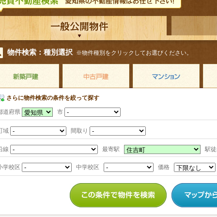
物件検索：種別選択
※物件種別をクリックしてお選びください。
さらに物件検索の条件を絞って探す
都道府県
市
町域
間取り
沿線
最寄駅
駅
小学校区
中学校区
価格