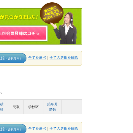
全てを選択
｜
全ての選択を解除
登録
（会員専用）
い。
積
築年月
間取
学校区
積
階数
全てを選択
｜
全ての選択を解除
登録
（会員専用）