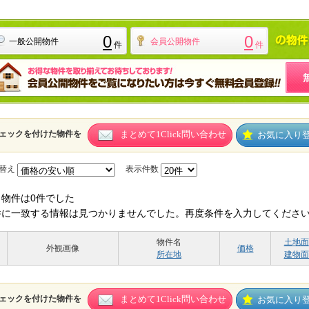
0
0
一般公開物件
会員公開物件
件
件
ェックを付けた物件を
まとめて1Click問い合わせ
お気に入り
替え
表示件数
当物件は0件でした
件に一致する情報は見つかりませんでした。再度条件を入力してくださ
物件名
土地面
外観画像
価格
所在地
建物面
ェックを付けた物件を
まとめて1Click問い合わせ
お気に入り