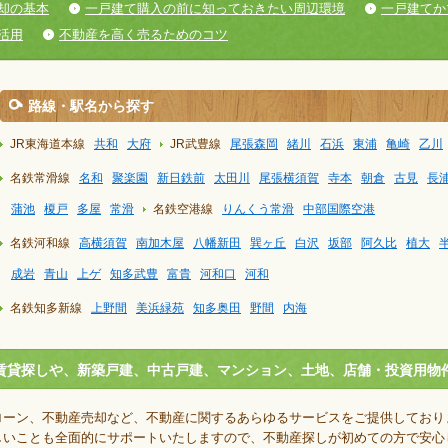
却の基本
一戸建て購入の前に知っておきたい周辺環境
一戸建てか
活用
不動産を高く売るためのコツ
路線・駅名から探す
JR東海道本線
共和
大府
JR武豊線
尾張森岡
緒川
石浜
東浦
亀崎
乙川
名鉄常滑線
名和
聚楽園
新日鉄前
太田川
尾張横須賀
寺本
朝倉
古見
長
蒲池
榎戸
多屋
常滑
名鉄空港線
りんくう常滑
中部国際空港
名鉄河和線
高横須賀
南加木屋
八幡新田
巽ヶ丘
白沢
坂部
阿久比
植大
成岩
青山
上ゲ
知多武豊
富貴
河和口
河和
名鉄知多新線
上野間
美浜緑苑
知多奥田
野間
内海
賃貸探しや、新築戸建、中古戸建、マンション、土地、店舗・投資用物
ローン、不動産売却など、不動産に関するあらゆるサービスをご提供しており
しいことも全面的にサポートいたしますので、不動産探しが初めての方で安心