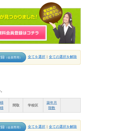
全てを選択
｜
全ての選択を解除
登録
（会員専用）
い。
積
築年月
間取
学校区
積
階数
全てを選択
｜
全ての選択を解除
登録
（会員専用）