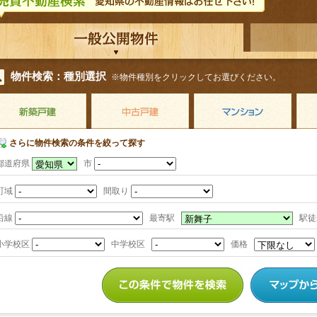
物件検索：種別選択
※物件種別をクリックしてお選びください。
さらに物件検索の条件を絞って探す
都道府県
市
町域
間取り
沿線
最寄駅
駅
小学校区
中学校区
価格