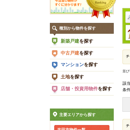
種別から物件を探す
新築戸建
を探す
中古戸建
を探す
チ
マンション
を探す
並び
土地
を探す
該
店舗・投資用物件
を探す
条
主要エリアから探す
チ
半田市物件一覧