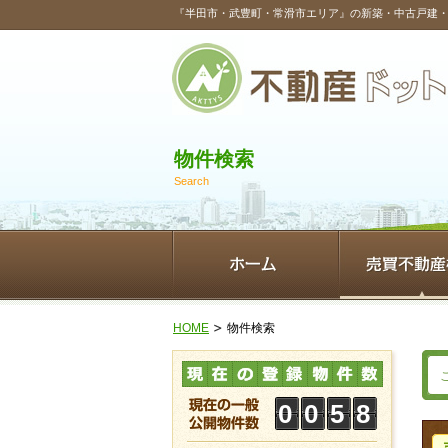
『半田市・武豊町・常滑市エリア』の新築・中古戸建
物件検索
Search
HOME
物件検索
0
0
5
8