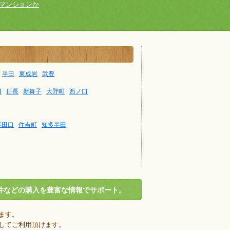
マンションか
半田
東成岩
武豊
浦
日長
新舞子
大野町
西ノ口
半田口
住吉町
知多半田
件などの購入を豊富な情報でサポート。
ます。
してご利用頂けます。