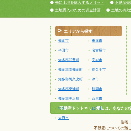
先に土地を購入するメリット
不動産売
土地購入のための資金計画
土地の有効
エリアから探す
知多市
東海市
半田市
名古屋市
知多郡武豊町
安城市
知多郡南知多町
長久手市
知多郡阿久比町
津市
知多郡東浦町
静岡市
知多郡美浜町
西尾市
不動産ドットネット愛知は、あなたの
常滑市
豊田市
大府市
住宅
不動産についての難